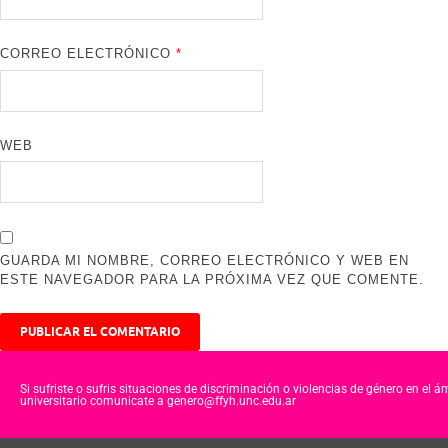
CORREO ELECTRÓNICO
*
WEB
GUARDA MI NOMBRE, CORREO ELECTRÓNICO Y WEB EN
ESTE NAVEGADOR PARA LA PRÓXIMA VEZ QUE COMENTE.
Si sufriste o sufris situaciones de discriminación o violencias de género en el á
universitario comunicate a genero@ffyh.unc.edu.ar