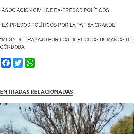
*ASOCIACIÓN CIVIL DE EX-PRESOS POLÍTICOS
*EX-PRESOS POLÍTICOS POR LA PATRIA GRANDE
*MESA DE TRABAJO POR LOS DERECHOS HUMANOS DE
CÓRDOBA
F
T
W
a
wi
h
c
tt
at
e
er
s
ENTRADAS RELACIONADAS
b
A
o
p
o
p
k