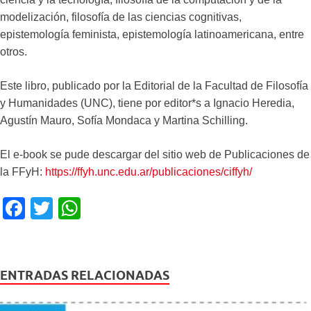
modelización, filosofía de las ciencias cognitivas,
epistemología feminista, epistemología latinoamericana, entre
otros.
Este libro, publicado por la Editorial de la Facultad de Filosofía
y Humanidades (UNC), tiene por editor*s a Ignacio Heredia,
Agustín Mauro, Sofía Mondaca y Martina Schilling.
El e-book se pude descargar del sitio web de Publicaciones de
la FFyH:
https://ffyh.unc.edu.ar/publicaciones/ciffyh/
F
T
W
a
wi
h
c
tt
at
e
er
s
ENTRADAS RELACIONADAS
b
A