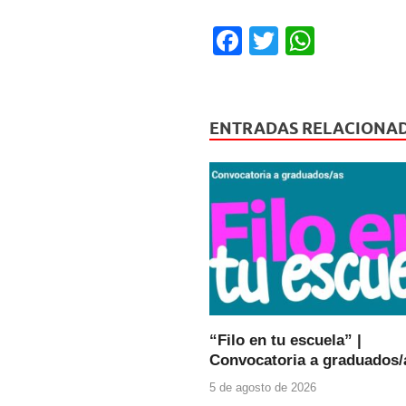
F
T
W
a
wi
h
c
tt
at
e
er
s
ENTRADAS RELACIONA
b
A
o
p
o
p
k
“Filo en tu escuela” |
Convocatoria a graduados/
5 de agosto de 2026