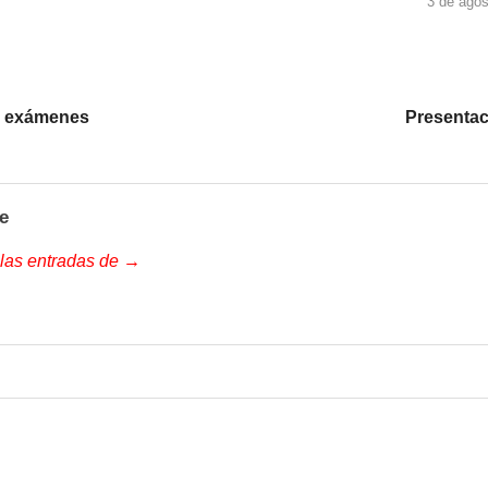
3 de agos
ra exámenes
Presentaci
e
 las entradas de →