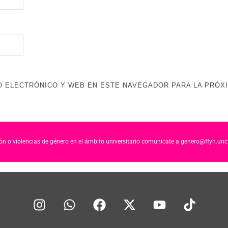
 ELECTRÓNICO Y WEB EN ESTE NAVEGADOR PARA LA PRÓX
ción o violencias de género en el ámbito universitario comunicate a genero@ffyh.unc