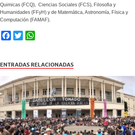
Quimicas (FCQ), Ciencias Sociales (FCS), Filosofia y
Humanidades (FFyH) y de Matemática, Astronomía, Física y
Computación (FAMAF).
F
T
W
a
wi
h
c
tt
at
e
er
s
ENTRADAS RELACIONADAS
b
A
o
p
o
p
k