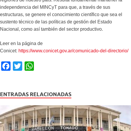
independencia del MINCyT para que, a través de sus
estructuras, se genere el conocimiento científico que sea el
sustento técnico de las políticas de gestión del Estado
Nacional, como así también del sector productivo.
Leer en la página de
Conicet:
https://www.conicet.gov.ar/comunicado-del-directorio/
F
T
W
a
wi
h
c
tt
at
e
er
s
ENTRADAS RELACIONADAS
b
A
o
p
o
p