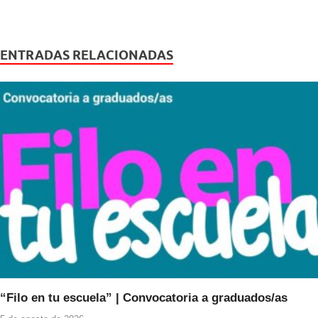
a
wi
h
c
tt
at
e
er
s
ENTRADAS RELACIONADAS
b
A
o
p
o
p
k
“Filo en tu escuela” | Convocatoria a graduados/as