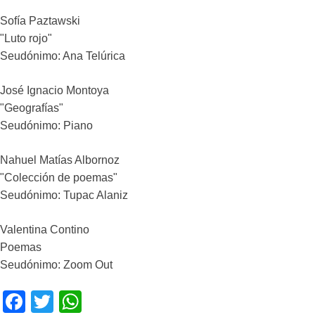
Sofía Paztawski
"Luto rojo"
Seudónimo: Ana Telúrica
José Ignacio Montoya
"Geografías"
Seudónimo: Piano
Nahuel Matías Albornoz
"Colección de poemas"
Seudónimo: Tupac Alaniz
Valentina Contino
Poemas
Seudónimo: Zoom Out
F
T
W