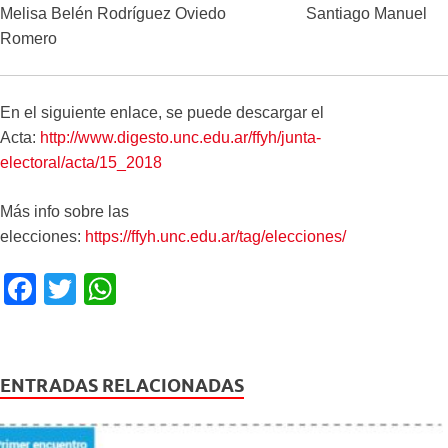
Melisa Belén Rodríguez Oviedo Santiago Manuel
Romero
En el siguiente enlace, se puede descargar el
Acta:
http://www.digesto.unc.edu.ar/ffyh/junta-
electoral/acta/15_2018
Más info sobre las
elecciones:
https://ffyh.unc.edu.ar/tag/elecciones/
F
T
W
a
wi
h
c
tt
at
e
er
s
ENTRADAS RELACIONADAS
b
A