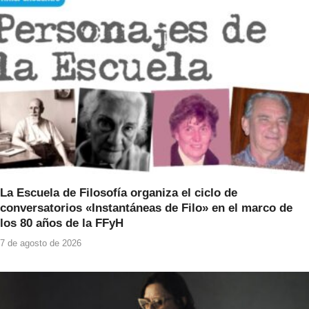
o
p
o
p
k
La Escuela de Filosofía organiza el ciclo de
conversatorios «Instantáneas de Filo» en el marco de
los 80 años de la FFyH
7 de agosto de 2026