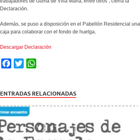
trabajadores de Guma de Villa María, entre otros”, cierra la
Declaración.
Además, se puso a disposición en el Pabellón Residencial una
caja para colaborar con el fondo de huelga.
Descargar Declaración
F
T
W
a
wi
h
c
tt
at
e
er
s
ENTRADAS RELACIONADAS
b
A
o
p
o
p
k