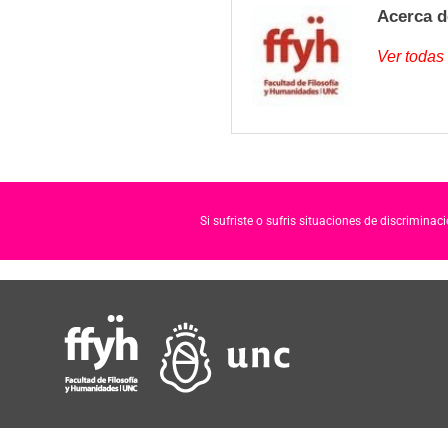
Acerca d
Ver todas
Si sufriste o sufris situaciones de discrimina