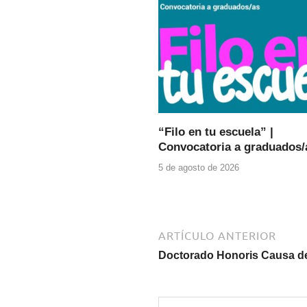
o
p
o
p
k
“Filo en tu escuela” |
Convocatoria a graduados/
5 de agosto de 2026
ARTÍCULO ANTERIOR
Doctorado Honoris Causa de