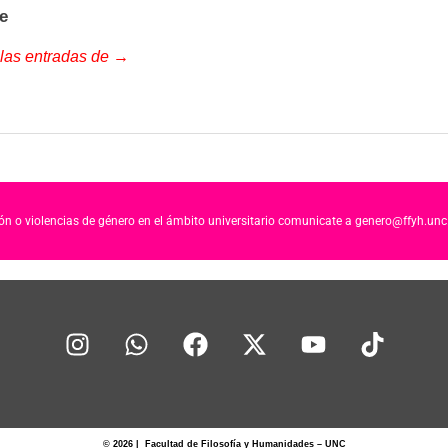
e
 las entradas de →
ción o violencias de género en el ámbito universitario comunicate a genero@ffyh.unc
© 2026 | Facultad de Filosofía y Humanidades – UNC