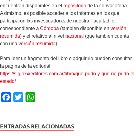
encuentran disponibles en el
repositorio
de la convocatoria.
Asimismo, es posible acceder a los informes en los que
participaron lxs investigadorxs de nuestra Facultad: el
correspondiente a
Córdoba
(también disponible en
versión
resumida
) y el relativo al nivel
nacional
(que también cuenta
con una
versión resumida
).
Para leer un fragmento del libro o adquirirlo pueden consultar
la página de la editorial:
https://sigloxxieditores.com.ar/libro/que-pudo-y-que-no-pudo-el-
estado/
F
T
W
a
wi
h
c
tt
at
e
er
s
ENTRADAS RELACIONADAS
b
A