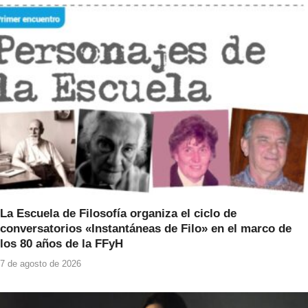
o
p
o
p
k
La Escuela de Filosofía organiza el ciclo de
conversatorios «Instantáneas de Filo» en el marco de
los 80 años de la FFyH
7 de agosto de 2026