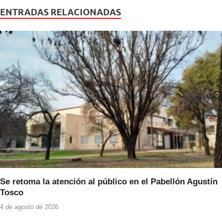
e
er
s
ENTRADAS RELACIONADAS
b
A
o
p
o
p
k
Se retoma la atención al público en el Pabellón Agustín
Tosco
4 de agosto de 2026