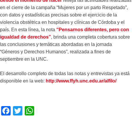
desde el momento de nacer
refleja las actividades realizadas
en el cierre de la campaña “Mujeres por un parto Respetado”,
con datos y estadísticas precisas sobre el ejercicio de la
violencia obstétrica en hospitales y clínicas de Córdoba y el
país. En esta línea, la nota
“Pensarnos diferentes, pero con
igualdad de derechos”
, brinda una completa cobertura sobre
las conclusiones y temáticas abordadas en la jornada
“Géneros y Derechos Humanos”, realizada a fines de
septiembre en la UNC.
El desarrollo completo de todas las notas y entrevistas ya está
disponible en la web:
http://www.ffyh.unc.edu.ar/alfilo/
F
T
W
a
wi
h
c
tt
at