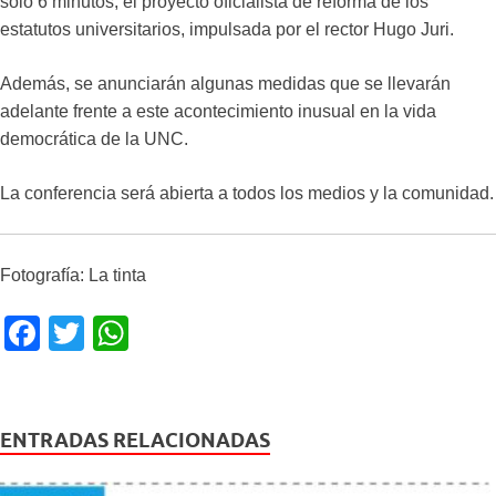
sólo 6 minutos, el proyecto oficialista de reforma de los
estatutos universitarios, impulsada por el rector Hugo Juri.
Además, se anunciarán algunas medidas que se llevarán
adelante frente a este acontecimiento inusual en la vida
democrática de la UNC.
La conferencia será abierta a todos los medios y la comunidad.
Fotografía: La tinta
F
T
W
a
wi
h
c
tt
at
e
er
s
ENTRADAS RELACIONADAS
b
A