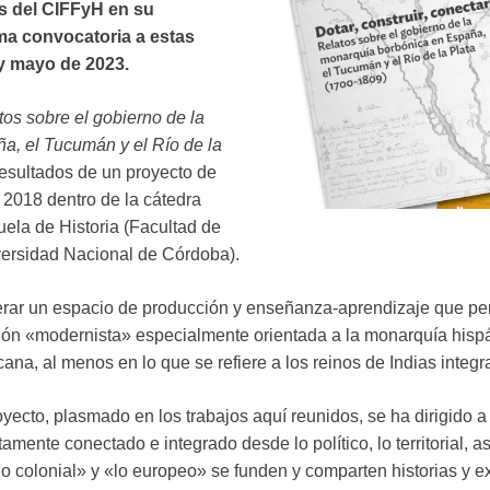
s del CIFFyH en su
ma convocatoria a estas
 y mayo de 2023.
atos sobre el gobierno de la
a, el Tucumán y el Río de la
esultados de un proyecto de
2018 dentro de la cátedra
ela de Historia (Facultad de
versidad Nacional de Córdoba).
erar un espacio de producción y enseñanza-aprendizaje que perm
ión «modernista» especialmente orientada a la monarquía hispá
na, al menos en lo que se refiere a los reinos de Indias integ
yecto, plasmado en los trabajos aquí reunidos, se ha dirigido a 
ente conectado e integrado desde lo político, lo territorial, a
colonial» y «lo europeo» se funden y comparten historias y e