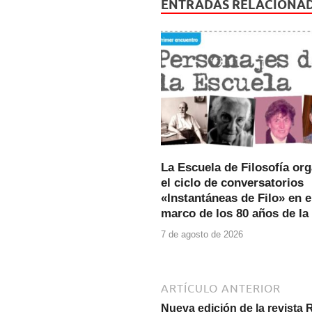
e
er
s
ENTRADAS RELACIONA
b
A
o
p
o
p
k
La Escuela de Filosofía or
el ciclo de conversatorios
«Instantáneas de Filo» en e
marco de los 80 años de la
7 de agosto de 2026
ARTÍCULO ANTERIOR
Nueva edición de la revista