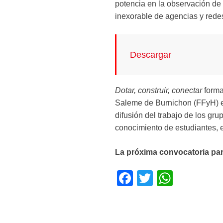
potencia en la observación de 
inexorable de agencias y redes
Descargar
Dotar, construir, conectar
forma
Saleme de Burnichon (FFyH) en
difusión del trabajo de los gru
conocimiento de estudiantes, e
La próxima convocatoria par
F
T
W
a
wi
h
c
tt
at