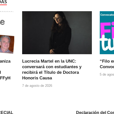
DAS
ganiza
Lucrecia Martel en la UNC:
“Filo e
conversará con estudiantes y
Convoc
l
recibirá el Título de Doctora
5 de agos
 FFyH
Honoris Causa
7 de agosto de 2026
 RECIAL
Declaración del Con