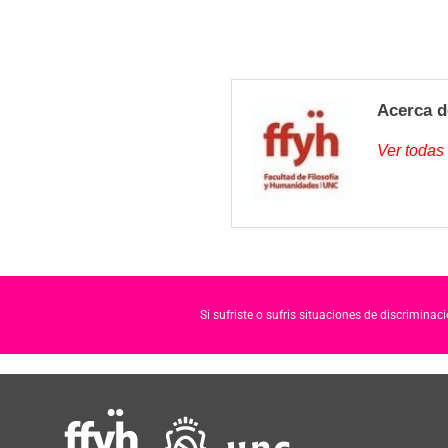
Acerca d
Ver todas
Si sufriste o sufris situaciones de discrimina