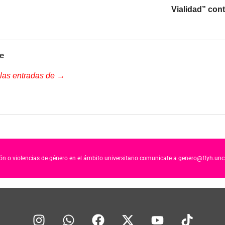
Vialidad” con
e
 las entradas de →
ción o violencias de género en el ámbito universitario comunicate a genero@ffyh.unc