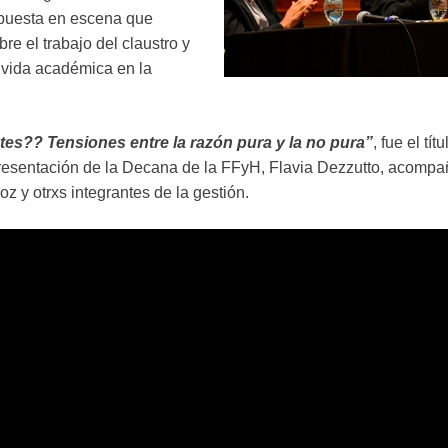
puesta en escena que
re el trabajo del claustro y
a vida académica en la
es?? Tensiones entre la razón pura y la no pura”
, fue el tí
resentación de la Decana de la FFyH, Flavia Dezzutto, acompañ
 y otrxs integrantes de la gestión.