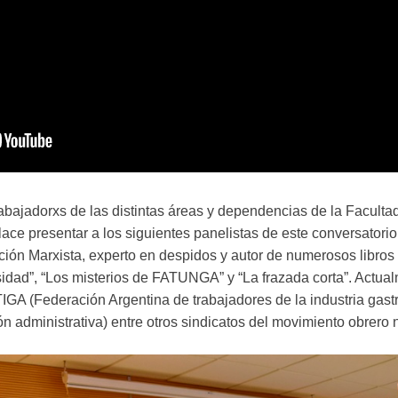
abajadorxs de las distintas áreas y dependencias de la Faculta
ce presentar a los siguientes panelistas de este conversatorio
ción Marxista, experto en despidos y autor de numerosos libro
idad”, “Los misterios de FATUNGA” y “La frazada corta”. Actual
GA (Federación Argentina de trabajadores de la industria gas
n administrativa) entre otros sindicatos del movimiento obrero 