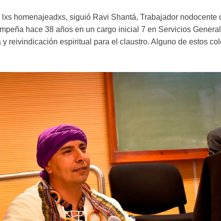
e lxs homenajeadxs, siguió Ravi Shantá, Trabajador nodocente 
empeña hace 38 años en un cargo inicial 7 en Servicios General
 reivindicación espiritual para el claustro. Alguno de estos cole