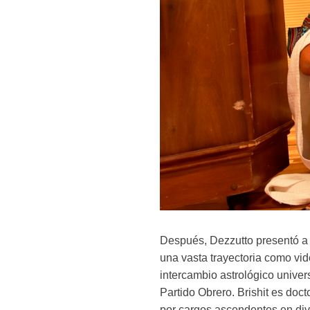
Después, Dezzutto presentó a R
una vasta trayectoria como vi
intercambio astrológico univers
Partido Obrero. Brishit es doc
por cargos ascendentes en div