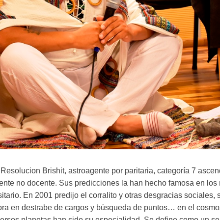
esolucion Brishit, astroagente por paritaria, categoría 7 asce
dente no docente. Sus predicciones la han hecho famosa en los
itario. En 2001 predijo el corralito y otras desgracias sociales,
tora en destrabe de cargos y búsqueda de puntos… en el cosmos.
ersos planetas han sido su especialidad. Se define como un se