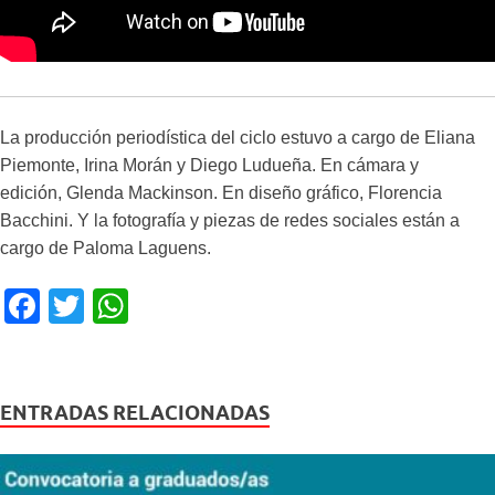
La producción periodística del ciclo estuvo a cargo de Eliana
Piemonte, Irina Morán
y
Diego Ludueña
. En cámara y
edición,
Glenda Mackinson
. En diseño gráfico,
Florencia
Bacchini.
Y la fotografía y piezas de redes sociales están a
cargo de
Paloma Laguens.
F
T
W
a
wi
h
c
tt
at
e
er
s
ENTRADAS RELACIONADAS
b
A
o
p