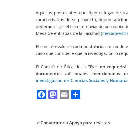
Aquellos postulantes que fijen el lugar de t
características de su proyecto, deben solicita
deberán iniciar el trámite enviando una copia 
Mesa de entradas de la Facultad (
mesadeentra
El comité evaluará cada postulación teniendo e
caso que considere que la investigación lo requ
El Comité de Ética de la FFyH
no requerirá 
documentos adicionales mencionados e
investigación en Ciencias Sociales y Humana
F
M
E
C
ac
as
m
o
e
to
ai
m
b
d
l
p
Convocatoria Apoyo para revistas