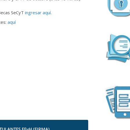
 Becas SeCyT
ingresar aquí.
tes:
aquí
TULANTES FFyH (FIRMA)