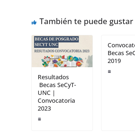
o
o
ar
o
n
ti
También te puede gustar
k
r
Convocatoria a
Becas Se
2019
Resultados
Becas SeCyT-
UNC |
Convocatoria
2023