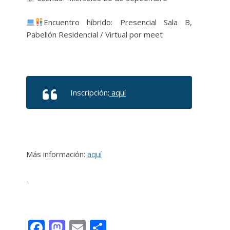
Encuentro híbrido: Presencial Sala B,
Pabellón Residencial / Virtual por meet
Inscripción:
aquí
Más información:
aquí
F
M
E
C