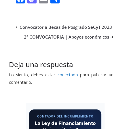
ac
as
m
o
e
to
ai
m
b
d
l
p
Convocatoria Becas de Posgrado SeCyT 2023
o
o
ar
2º CONVOCATORIA | Apoyos económicos
o
n
ti
k
r
Deja una respuesta
Lo siento, debes estar
conectado
para publicar un
comentario.