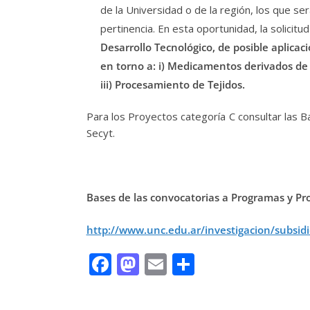
de la Universidad o de la región, los que s
pertinencia. En esta oportunidad, la solicitu
Desarrollo Tecnológico, de posible aplica
en torno a: i) Medicamentos derivados de 
iii) Procesamiento de Tejidos.
Para los Proyectos categoría C consultar las 
Secyt.
Bases de las convocatorias a Programas y Pro
http://www.unc.edu.ar/investigacion/subsidi
F
M
E
C
ac
as
m
o
e
to
ai
m