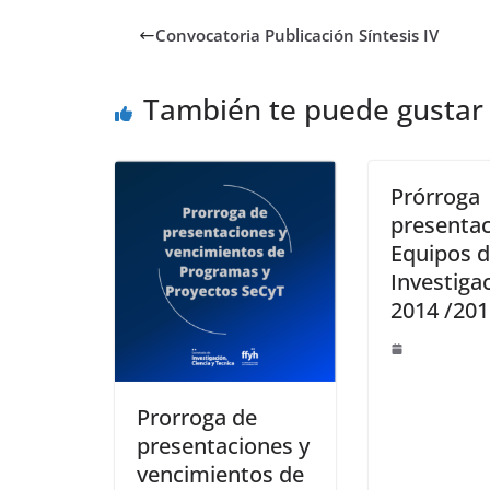
b
d
l
p
Convocatoria Publicación Síntesis IV
o
o
ar
o
n
ti
También te puede gustar
k
r
Prórroga
presentac
Equipos 
Investiga
2014 /201
Prorroga de
presentaciones y
vencimientos de