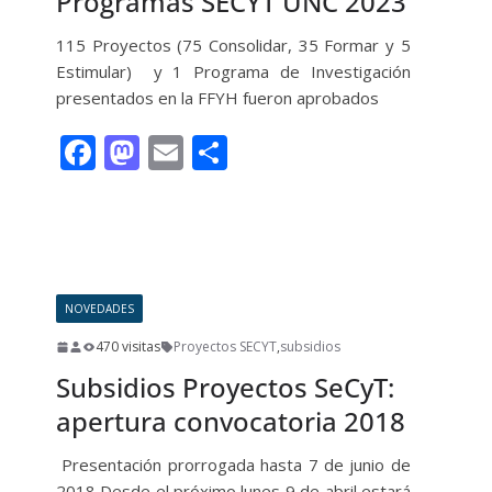
Programas SECYT UNC 2023
115 Proyectos (75 Consolidar, 35 Formar y 5
Estimular) y 1 Programa de Investigación
presentados en la FFYH fueron aprobados
F
M
E
C
ac
as
m
o
e
to
ai
m
Leer más
b
d
l
p
o
o
ar
NOVEDADES
o
n
ti
470 visitas
Proyectos SECYT
,
subsidios
k
r
Subsidios Proyectos SeCyT:
apertura convocatoria 2018
Presentación prorrogada hasta 7 de junio de
2018 Desde el próximo lunes 9 de abril estará