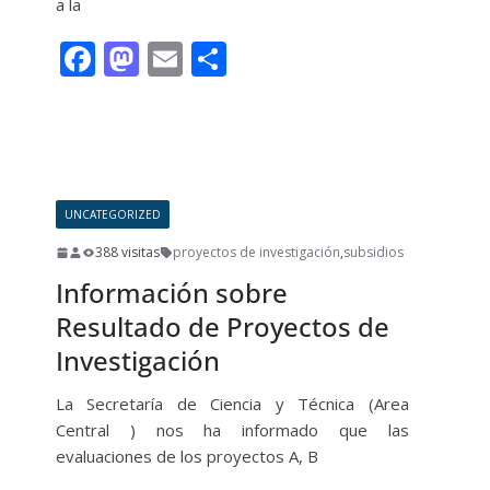
a la
F
M
E
C
ac
as
m
o
e
to
ai
m
Leer más
b
d
l
p
o
o
ar
UNCATEGORIZED
o
n
ti
388 visitas
proyectos de investigación
,
subsidios
k
r
Información sobre
Resultado de Proyectos de
Investigación
La Secretaría de Ciencia y Técnica (Area
Central ) nos ha informado que las
evaluaciones de los proyectos A, B