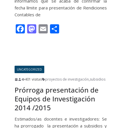
informamos que se acaba de confirmar la
fecha límite para presentación de Rendiciones
Contables de
F
M
E
C
ac
as
m
o
e
to
ai
m
Leer más
b
d
l
p
o
o
ar
UNCATEGORIZED
o
n
ti
401 visitas
proyectos de investigación
,
subsidios
k
r
Prórroga presentación de
Equipos de Investigación
2014 /2015
Estimados/as docentes e investigadores: Se
ha prorrogado la presentación a subsidios y