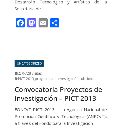
Desarrollo Tecnológico y Artístico de la
Secretaría de
F
M
E
C
ac
as
m
o
e
to
ai
m
Leer más
b
d
l
p
o
o
ar
UNCATEGORIZED
o
n
ti
728 visitas
k
r
PICT 2013
,
proyectos de investigación
,
subsidios
Convocatoria Proyectos de
Investigación – PICT 2013
FONCyT PICT 2013 La Agencia Nacional de
Promoción Científica y Tecnológica (ANPCyT),
a través del Fondo para la Investigación