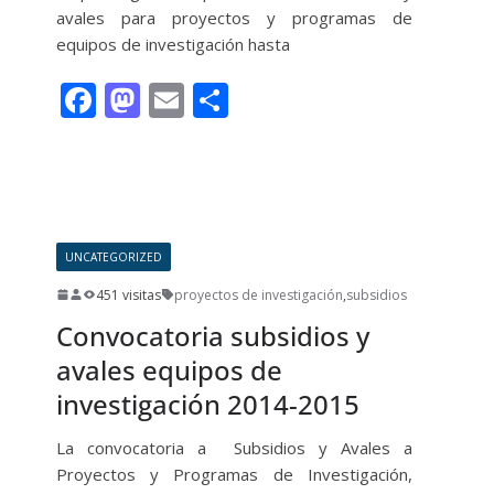
avales para proyectos y programas de
equipos de investigación hasta
F
M
E
C
ac
as
m
o
e
to
ai
m
Leer más
b
d
l
p
o
o
ar
UNCATEGORIZED
o
n
ti
451 visitas
proyectos de investigación
,
subsidios
k
r
Convocatoria subsidios y
avales equipos de
investigación 2014-2015
La convocatoria a Subsidios y Avales a
Proyectos y Programas de Investigación,