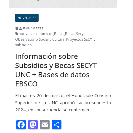
NOVEDADES
967 visitas
apoyos económicos
,
Becas
,
Becas Secyt
,
Observatorio Social y Cultural
,
Proyectos SECYT
,
subsidios
Información sobre
Subsidios y Becas SECYT
UNC + Bases de datos
EBSCO
El martes 26 de marzo, el Honorable Consejo
Superior de la UNC aprobó su presupuesto
2024, en consecuencia se confirman
F
M
E
C