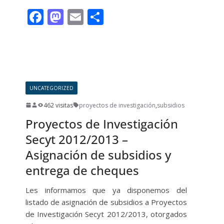
F
M
E
C
ac
as
m
o
e
to
ai
m
Leer más
b
d
l
p
o
o
ar
UNCATEGORIZED
o
n
ti
462 visitas
proyectos de investigación
,
subsidios
k
r
Proyectos de Investigación
Secyt 2012/2013 –
Asignación de subsidios y
entrega de cheques
Les informamos que ya disponemos del
listado de asignación de subsidios a Proyectos
de Investigación Secyt 2012/2013, otorgados