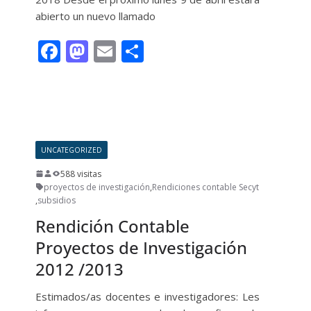
abierto un nuevo llamado
F
M
E
C
ac
as
m
o
e
to
ai
m
Leer más
b
d
l
p
o
o
ar
UNCATEGORIZED
o
n
ti
588 visitas
k
r
proyectos de investigación
,
Rendiciones contable Secyt
,
subsidios
Rendición Contable
Proyectos de Investigación
2012 /2013
Estimados/as docentes e investigadores: Les