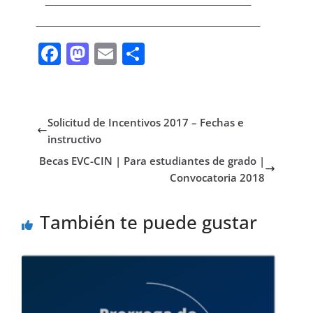
F
M
E
C
ac
as
m
o
e
to
ai
m
b
d
l
p
Solicitud de Incentivos 2017 – Fechas e
o
o
ar
instructivo
o
n
ti
Becas EVC-CIN | Para estudiantes de grado |
Convocatoria 2018
k
r
También te puede gustar