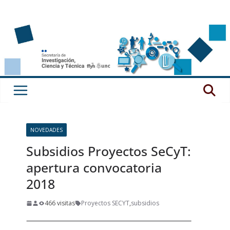
Saltar
al
contenido
NOVEDADES
Subsidios Proyectos SeCyT:
apertura convocatoria
2018
466 visitas
Proyectos SECYT
,
subsidios