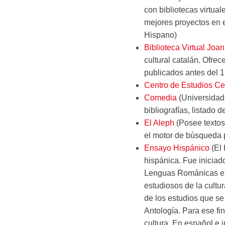
con bibliotecas virtual
mejores proyectos en e
Hispano)
Biblioteca Virtual Joan
cultural catalán. Ofrece
publicados antes del 
Centro de Estudios Ce
Comedia
(Universidad 
bibliografías, listado 
El Aleph
(Posee textos
el motor de búsqueda p
Ensayo Hispánico
(El 
hispánica. Fue inicia
Lenguas Románicas en 
estudiosos de la cultu
de los estudios que se 
Antología. Para ese fi
cultura. En español e i