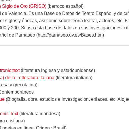
n Siglo de Oro (GRISO)
(barroco español)
 de Valencia. Es una Base de Datos de Teatro Español y de crít
or siglos y épocas, así como sobre teoría teatral, actores, etc. F
00 y 200. Si usa esta base de datos en sus investigaciones, ci
añol de Parnaseo (http://parnaseo.uv.es/Bases.htm)
tronic text
(literatura inglesa y estadounidense)
) della Letteratura Italiana
(literatura italiana)
ancesa y grecolatina)
s Contemporáneos
que
(Biografía, obra, estudios e investigación, enlaces, etc. Aloj
onic Text
(literatura irlandesa)
ra cristiana)
 poetas en línea. Origen : Brasil)