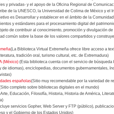
les y privadas- y el apoyo de la Oficina Regional de Comunicac
ribe de la UNESCO, la Universidad de Colima de México y el In
etivo es Desarrollar y establecer en el ámbito de la Comunidad
entos y estándares para el procesamiento digital del patrimonio
bjeto de contribuir al conocimiento, promoción y divulgación de 
idad común sobre la base de los valores compartidos y construye
remeña
(La Biblioteca Virtual Extremeña ofrece libre acceso a t
 literatura, tradición oral, turismo cultural, etc. de Extremadura)
A (México)
(Esta biblioteca cuenta con el servicio de búsqueda bi
 y de idiomas), enciclopedias, documentos gubernamentales, índ
vistas)
sidades españolas
(Sitio muy recomendable por la variedad de r
(Sitio completo sobre bibliotecas digitales en el mundo)
Arte, Educación, Filosofía, Historia, Historia de América, Litera
a)
cluye servicios Gopher, Web Server y FTP (público), publicacio
eso y el Gobierno de los Estados Unidos)