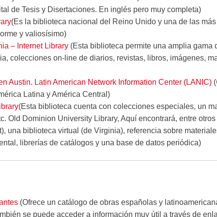
ital de Tesis y Disertaciones. En inglés pero muy completa)
rary
(Es la biblioteca nacional del Reino Unido y una de las má
norme y valiosísimo)
nia – Internet Library
(Esta biblioteca permite una amplia gama 
cia, colecciones on-line de diarios, revistas, libros, imágenes, 
en Austin. Latin American Network Information Center (LANIC)
érica Latina y América Central)
ibrary
(Esta biblioteca cuenta con colecciones especiales, un map
tc. Old Dominion University Library, Aquí encontrará, entre otros
t), una biblioteca virtual (de Virginia), referencia sobre materiale
tal, librerías de catálogos y una base de datos periódica)
vantes
(Ofrece un catálogo de obras españolas y latinoamericana
ambién se puede acceder a información muy útil a través de enl