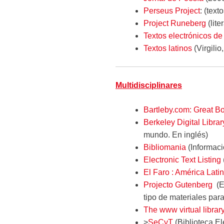
Perseus Project
: (text
Project Runeberg
(lite
Textos electrónicos de
Textos latinos
(Virgilio
Multidisciplinares
Bartleby.com: Great B
Berkeley Digital Libr
mundo. En inglés)
Bibliomania
(Informaci
Electronic Text Listing
El Faro : América Lati
Projecto Gutenberg
(El
tipo de materiales par
The www virtual librar
>
SeCyT
(Biblioteca El