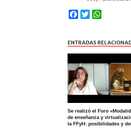
F
T
W
a
wi
h
c
tt
at
e
er
s
ENTRADAS RELACIONA
b
A
o
p
o
p
k
Se realizó el Foro «Modali
de enseñanza y virtualizac
la FFyH: posibilidades y d