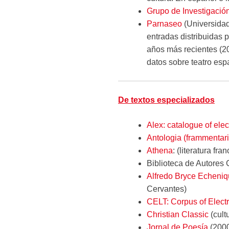
Grupo de Investigació
Parnaseo
(Universidad
entradas distribuidas p
años más recientes (20
datos sobre teatro esp
De textos especializados
Alex: catalogue of elec
Antologia (frammentaria
Athena
: (literatura fr
Biblioteca de Autore
Alfredo Bryce Echeni
Cervantes)
CELT: Corpus of Electr
Christian Classic
(cultu
Jornal de Poesía
(2000