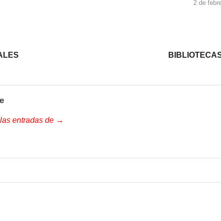
2 de febr
IALES
BIBLIOTECA
e
 las entradas de →