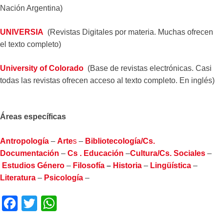
Nación Argentina)
UNIVERSIA
(Revistas Digitales por materia. Muchas ofrecen
el texto completo)
University of Colorado
(Base de revistas electrónicas. Casi
todas las revistas ofrecen acceso al texto completo. En inglés)
Áreas específicas
Antropología
–
Arte
s
–
Bibliotecología/Cs.
Documentación
–
Cs . Educación
–
Cultura/Cs. Sociales
–
Estudios Género
–
Filosofía
–
Historia
–
Lingüística
–
Literatura
–
Psicología
–
F
T
W
a
wi
h