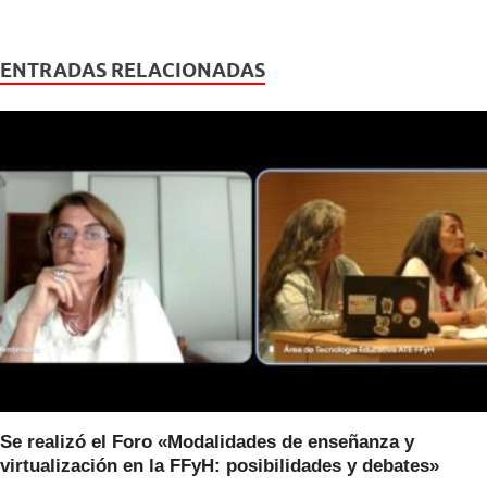
c
tt
at
e
er
s
ENTRADAS RELACIONADAS
b
A
o
p
o
p
k
Se realizó el Foro «Modalidades de enseñanza y
virtualización en la FFyH: posibilidades y debates»