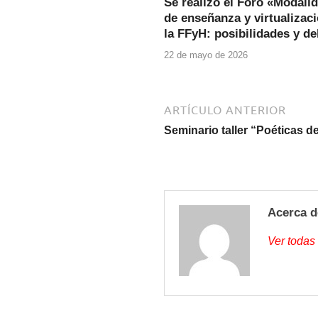
Se realizó el Foro «Modali
de enseñanza y virtualizac
la FFyH: posibilidades y d
22 de mayo de 2026
ARTÍCULO ANTERIOR
Seminario taller “Poéticas 
Acerca d
Ver todas