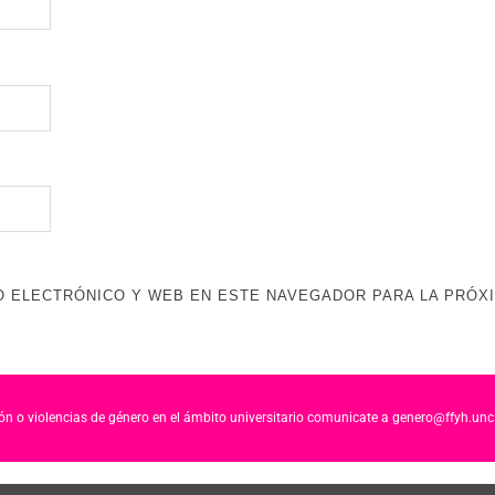
 ELECTRÓNICO Y WEB EN ESTE NAVEGADOR PARA LA PRÓX
ción o violencias de género en el ámbito universitario comunicate a genero@ffyh.unc