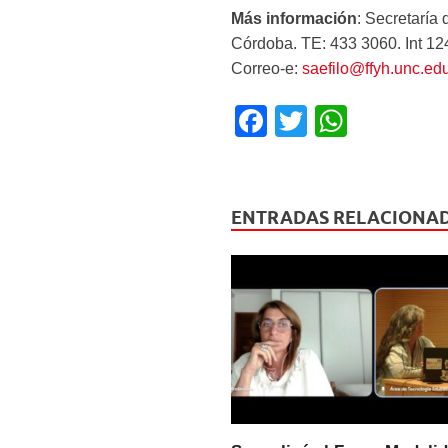
Más información
: Secretaría
Córdoba. TE: 433 3060. Int 12
Correo-e:
saefilo@ffyh.unc.edu
F
T
W
a
wi
h
c
tt
at
e
er
s
ENTRADAS RELACIONA
b
A
o
p
o
p
k