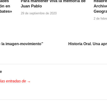
dades
Para mantener viva la memoria de
Reabre
ión en
Juan Pablo
Archivo
ebates»
Geogra
29 de septiembre de 2020
2 de febr
de la imagen-movimiento”
Historia Oral. Una ap
e
 las entradas de →