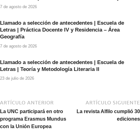
k
7 de agosto de 2026
Llamado a selección de antecedentes | Escuela de
Letras | Práctica Docente IV y Residencia – Área
Geografía
7 de agosto de 2026
Llamado a selección de antecedentes | Escuela de
Letras | Teoría y Metodología Literaria II
23 de julio de 2026
ARTÍCULO ANTERIOR
ARTÍCULO SIGUIENTE
La UNC participará en otro
La revista Alfilo cumplió 30
programa Erasmus Mundus
ediciones
con la Unión Europea