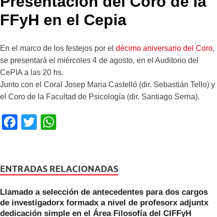
Presentación del Coro de la
FFyH en el Cepia
En el marco de los festejos por el
décimo aniversario del Coro
,
se presentará el miércoles 4 de agosto, en el Auditorio del
CePIA a las 20 hs.
Junto con el Coral Josep Maria Castelló (dir. Sebastián Tello) y
el Coro de la Facultad de Psicología (dir. Santiago Serna).
F
T
W
a
wi
h
c
tt
at
e
er
s
ENTRADAS RELACIONADAS
b
A
Llamado a selección de antecedentes para dos cargos
o
p
de investigadorx formadx a nivel de profesorx adjuntx
o
p
dedicación simple en el Área Filosofía del CIFFyH