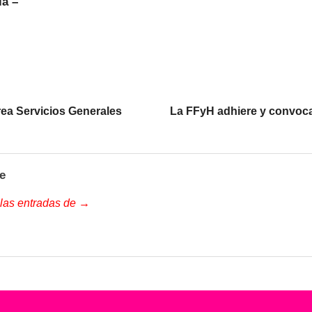
ía –
ea Servicios Generales
La FFyH adhiere y convoca
e
 las entradas de →