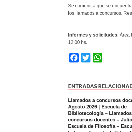
Se comunica que se encuentran
los llamados a concursos, Res
Informes y solicitudes
: Área
12.00 hs.
F
T
W
a
wi
h
c
tt
at
e
er
s
ENTRADAS RELACIONA
b
A
Llamados a concursos doc
o
p
Agosto 2026 | Escuela de
o
p
Bibliotecología – Llamados
concursos docentes – Julio
k
Escuela de Filosofía – Escu