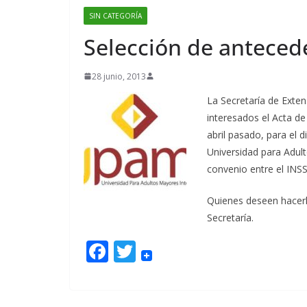
SIN CATEGORÍA
Selección de antece
28 junio, 2013
La Secretaría de Exten
interesados el Acta d
abril pasado, para el 
Universidad para Adul
convenio entre el INS
Quienes deseen hacerl
Secretaría.
F
T
ac
w
e
itt