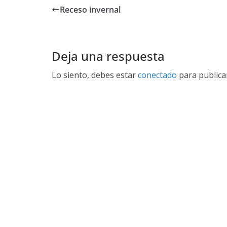
b
er
Receso invernal
o
o
k
Deja una respuesta
Lo siento, debes estar
conectado
para publica