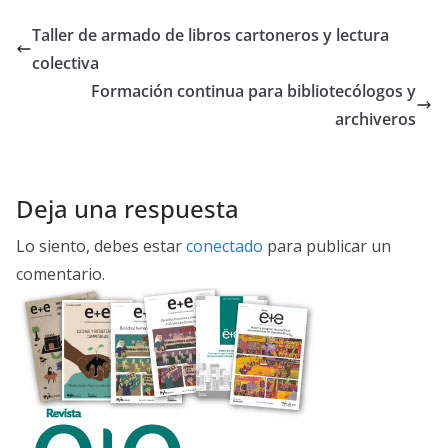
b
er
Taller de armado de libros cartoneros y lectura
o
colectiva
o
Formación continua para bibliotecólogos y
k
archiveros
Deja una respuesta
Lo siento, debes estar
conectado
para publicar un
comentario.