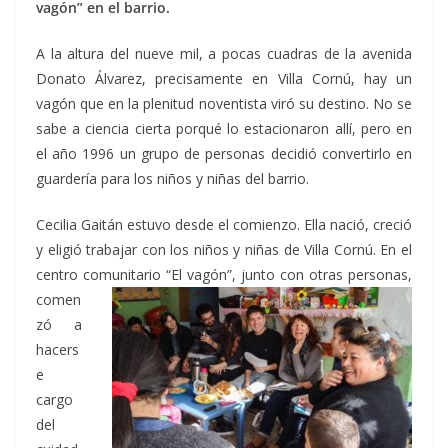
vagón” en el barrio.
A la altura del nueve mil, a pocas cuadras de la avenida
Donato Álvarez, precisamente en Villa Cornú, hay un
vagón que en la plenitud noventista viró su destino. No se
sabe a ciencia cierta porqué lo estacionaron allí, pero en
el año 1996 un grupo de personas decidió convertirlo en
guardería para los niños y niñas del barrio.
Cecilia Gaitán estuvo desde el comienzo. Ella nació, creció
y eligió trabajar con los niños y niñas de Villa Cornú. En el
centro comunitario “El vagón”,
junto con otras personas,
comen
zó a
hacers
e
cargo
del