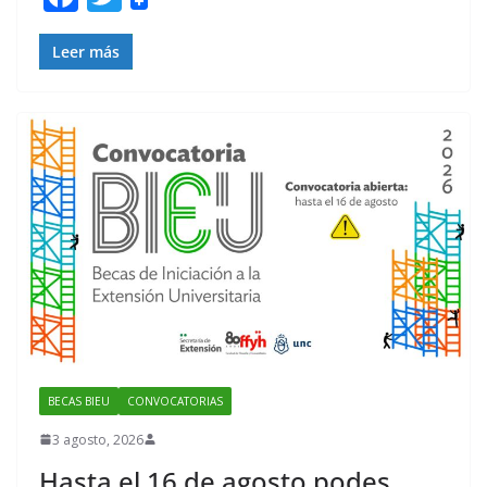
ac
w
e
itt
Leer más
b
er
o
o
k
BECAS BIEU
CONVOCATORIAS
3 agosto, 2026
Hasta el 16 de agosto podes