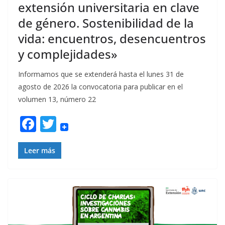
extensión universitaria en clave
de género. Sostenibilidad de la
vida: encuentros, desencuentros
y complejidades»
Informamos que se extenderá hasta el lunes 31 de
agosto de 2026 la convocatoria para publicar en el
volumen 13, número 22
F
T
ac
w
e
itt
Leer más
b
er
o
o
k