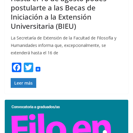
postularte a las Becas de
Iniciación a la Extensión
Universitaria (BIEU)
La Secretaría de Extensión de la Facultad de Filosofía y
Humanidades informa que, excepcionalmente, se
extenderá hasta el 16 de
F
T
ac
w
e
itt
Leer más
b
er
o
o
k