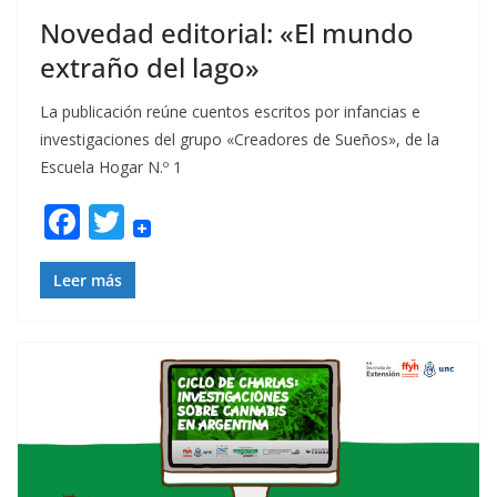
Novedad editorial: «El mundo
extraño del lago»
La publicación reúne cuentos escritos por infancias e
investigaciones del grupo «Creadores de Sueños», de la
Escuela Hogar N.º 1
F
T
ac
w
e
itt
Leer más
b
er
o
o
k