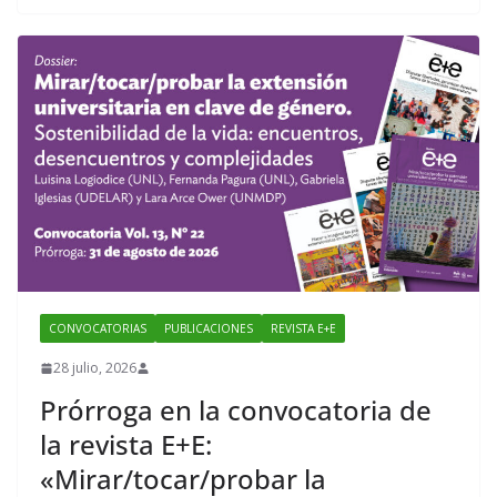
b
er
o
o
k
CONVOCATORIAS
PUBLICACIONES
REVISTA E+E
28 julio, 2026
Prórroga en la convocatoria de
la revista E+E:
«Mirar/tocar/probar la