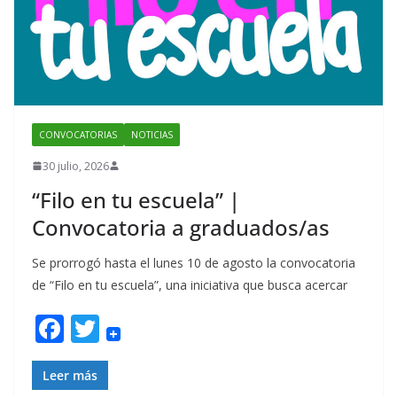
CONVOCATORIAS
NOTICIAS
30 julio, 2026
“Filo en tu escuela” |
Convocatoria a graduados/as
Se prorrogó hasta el lunes 10 de agosto la convocatoria
de “Filo en tu escuela”, una iniciativa que busca acercar
F
T
ac
w
e
itt
Leer más