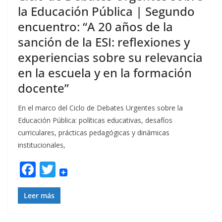
la Educación Pública | Segundo
encuentro: “A 20 años de la
sanción de la ESI: reflexiones y
experiencias sobre su relevancia
en la escuela y en la formación
docente”
En el marco del Ciclo de Debates Urgentes sobre la
Educación Pública: políticas educativas, desafíos
curriculares, prácticas pedagógicas y dinámicas
institucionales,
F
T
ac
w
e
itt
Leer más
b
er