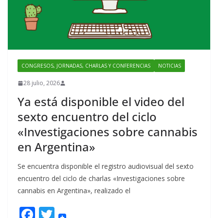
CONGRESOS, JORNADAS, CHARLAS Y CONFERENCIAS
NOTICIAS
28 julio, 2026
Ya está disponible el video del
sexto encuentro del ciclo
«Investigaciones sobre cannabis
en Argentina»
Se encuentra disponible el registro audiovisual del sexto
encuentro del ciclo de charlas «Investigaciones sobre
cannabis en Argentina», realizado el
F
T