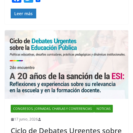
ac
w
e
itt
Leer más
b
er
o
o
k
CONGRESOS, JORNADAS, CHARLAS Y CONFERENCIAS
NOTICIAS
17 junio, 2026
Ciclo de Debates Urgentes sobre