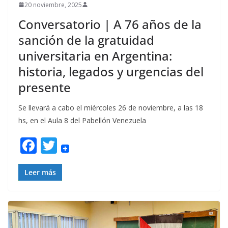
20 noviembre, 2025
Conversatorio | A 76 años de la
sanción de la gratuidad
universitaria en Argentina:
historia, legados y urgencias del
presente
Se llevará a cabo el miércoles 26 de noviembre, a las 18
hs, en el Aula 8 del Pabellón Venezuela
F
T
ac
w
e
itt
Leer más
b
er
o
o