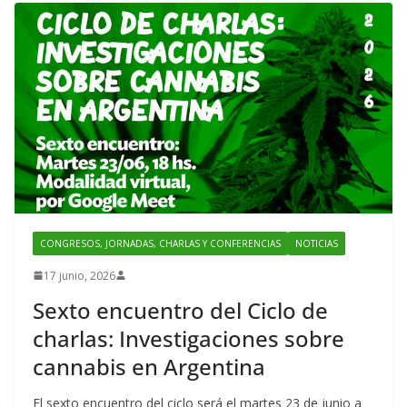
o
o
k
CONGRESOS, JORNADAS, CHARLAS Y CONFERENCIAS
NOTICIAS
17 junio, 2026
Sexto encuentro del Ciclo de
charlas: Investigaciones sobre
cannabis en Argentina
El sexto encuentro del ciclo será el martes 23 de junio a