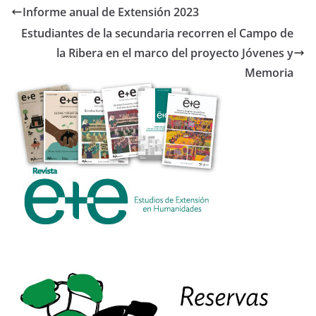
b
er
Informe anual de Extensión 2023
o
Estudiantes de la secundaria recorren el Campo de
o
la Ribera en el marco del proyecto Jóvenes y
k
Memoria