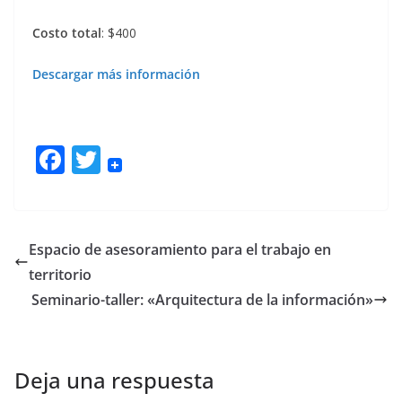
Costo
total
: $400
Descargar más información
F
T
ac
w
e
itt
b
er
Espacio de asesoramiento para el trabajo en
o
territorio
o
Seminario-taller: «Arquitectura de la información»
k
Deja una respuesta