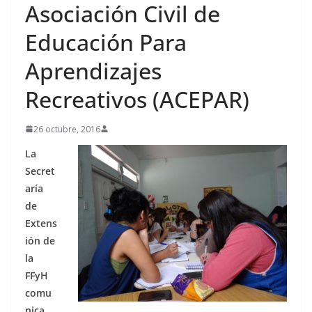
Asociación Civil de
Educación Para
Aprendizajes
Recreativos (ACEPAR)
26 octubre, 2016
La
Secret
aría
de
Extens
ión de
la
FFyH
comu
nica