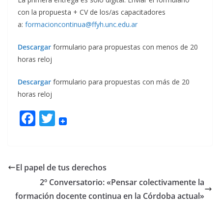
con la propuesta + CV de los/as capacitadores
a:
formacioncontinua@ffyh.unc.edu.ar
Descargar
formulario para propuestas con menos de 20
horas reloj
Descargar
formulario para propuestas con más de 20
horas reloj
F
T
ac
w
e
itt
b
er
El papel de tus derechos
o
2º Conversatorio: «Pensar colectivamente la
o
formación docente continua en la Córdoba actual»
k