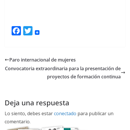
F
T
ac
w
e
itt
b
er
Paro internacional de mujeres
o
Convocatoria extraordinaria para la presentación de
o
proyectos de formación continua
k
Deja una respuesta
Lo siento, debes estar
conectado
para publicar un
comentario.