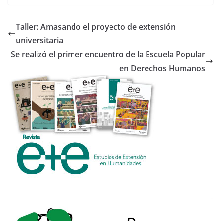
e
itt
b
er
Taller: Amasando el proyecto de extensión
o
universitaria
o
Se realizó el primer encuentro de la Escuela Popular
k
en Derechos Humanos