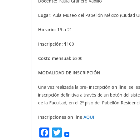
Docente:
Paula Granero Vadillo
Lugar:
Aula Museo del Pabellón México (Ciudad Uni
Horario:
19 a 21
Inscripción:
$100
Costo mensual:
$300
MODALIDAD DE INSCRIPCIÓN
Una vez realizada la pre- inscripción
on line
se les
inscripción definitiva a través de un botón del s
de la Facultad, en el 2º piso del Pabellón Residenci
Inscripciones on line
AQUÍ
F
T