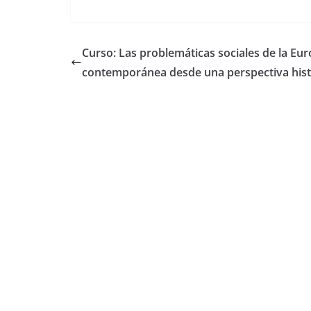
ac
w
e
itt
b
er
Curso: Las problemáticas sociales de la Eu
o
contemporánea desde una perspectiva hist
o
k