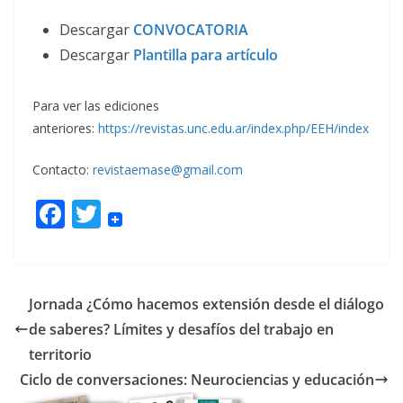
Descargar
CONVOCATORIA
Descargar
Plantilla para artículo
Para ver las ediciones
anteriores:
https://revistas.unc.edu.ar/index.php/EEH/index
Contacto:
revistaemase@gmail.com
F
T
ac
w
e
itt
b
er
Jornada ¿Cómo hacemos extensión desde el diálogo
o
de saberes? Límites y desafíos del trabajo en
o
territorio
k
Ciclo de conversaciones: Neurociencias y educación