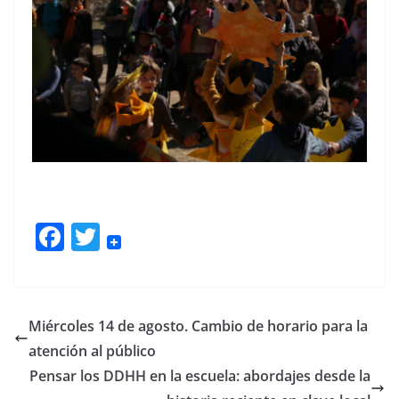
F
T
ac
w
e
itt
b
er
Miércoles 14 de agosto. Cambio de horario para la
o
atención al público
o
Pensar los DDHH en la escuela: abordajes desde la