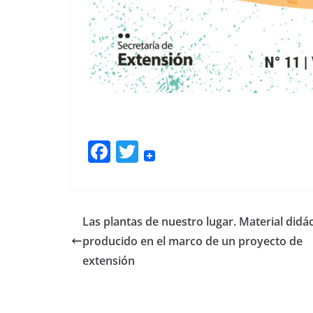
F
T
ac
w
e
itt
b
er
Las plantas de nuestro lugar. Material didác
o
producido en el marco de un proyecto de
o
extensión
k