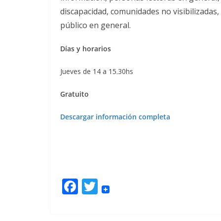
discapacidad, comunidades no visibilizadas, 
público en general.
Días y horarios
Jueves de 14 a 15.30hs
Gratuito
Descargar información completa
F
T
ac
w
e
itt