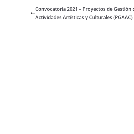
b
er
Convocatoria 2021 – Proyectos de Gestión 
o
Actividades Artísticas y Culturales (PGAAC)
o
k