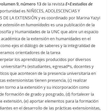
volumen 9, número 13
de la revista
E+E:estudios de
a oportunidad es NIÑECES, ADOLESCENCIAS Y
DE LA EXTENSIÓN y es coordinado por Marina Yazyi
 de extensión en humanidades
es una publicación de la
Filosofía y Humanidades de la UNC que abre un espacio
a y académica de la extensión en humanidades en el
como ejes el diálogo de saberes y la integralidad de
ideramos orientadores de la tarea
nterpelar los aprendizajes producidos por diversos
y universitari*s (estudiantes, egresad*s, docentes y
íticos que acontecen de la presencia universitaria en
cas extensionistas tienen presencia, (c) realizar
n en torno a la extensión y su incorporación como
 de formación de grado y posgrado, (d) fortalecer la
a de extensión, (e) aportar elementos para la formación
antes en el desarrollo de las prácticas extensionistas,