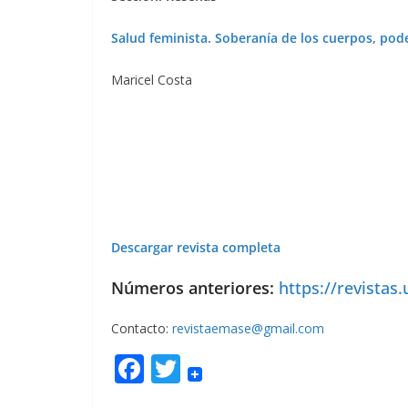
Salud feminista. Soberanía de los cuerpos, pod
Maricel Costa
Descargar revista completa
Números anteriores:
https://revistas
Contacto:
revistaemase@gmail.com
F
T
ac
w