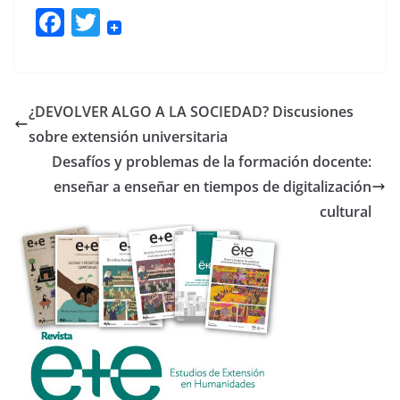
F
T
ac
w
e
itt
b
er
¿DEVOLVER ALGO A LA SOCIEDAD? Discusiones
o
sobre extensión universitaria
o
Desafíos y problemas de la formación docente:
k
enseñar a enseñar en tiempos de digitalización
cultural