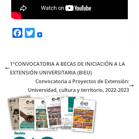
F
T
ac
w
e
itt
b
er
1°CONVOCATORIA A BECAS DE INICIACIÓN A LA
o
EXTENSIÓN UNIVERSITARIA (BIEU)
o
Convocatoria a Proyectos de Extensión:
k
Universidad, cultura y territorio, 2022-2023