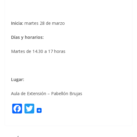
Inicia:
martes 28 de marzo
Días y horarios:
Martes de 14.30 a 17 horas
Lugar:
Aula de Extensión – Pabellón Brujas
F
T
ac
w
e
itt