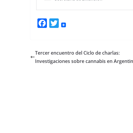
F
T
ac
w
e
itt
b
er
Tercer encuentro del Ciclo de charlas:
o
Investigaciones sobre cannabis en Argenti
o
k