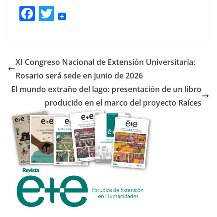
F
T
ac
w
e
itt
b
er
XI Congreso Nacional de Extensión Universitaria:
o
Rosario será sede en junio de 2026
o
El mundo extraño del lago: presentación de un libro
k
producido en el marco del proyecto Raíces