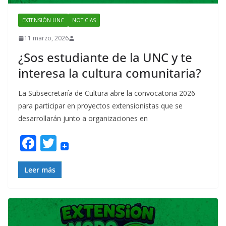
EXTENSIÓN UNC
NOTICIAS
11 marzo, 2026
¿Sos estudiante de la UNC y te
interesa la cultura comunitaria?
La Subsecretaría de Cultura abre la convocatoria 2026
para participar en proyectos extensionistas que se
desarrollarán junto a organizaciones en
F
T
ac
w
e
itt
Leer más
b
er
o
o