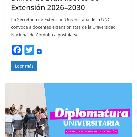
Extensión 2026–2030
La Secretaría de Extensión Universitaria de la UNC
convoca a docentes extensionistas de la Universidad
Nacional de Córdoba a postularse
F
T
ac
w
e
itt
Leer más
b
er
o
o
k