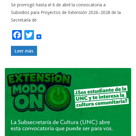
Se prorrogó hasta el 6 de abril la convocatoria a
Subsidios para Proyectos de Extensión 2026–2028 de la
Secretaría de
F
T
ac
w
e
itt
Leer más
b
er
o
o
k