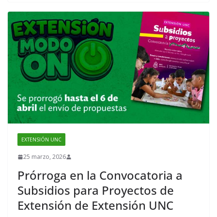
b
er
o
o
k
EXTENSIÓN UNC
25 marzo, 2026
Prórroga en la Convocatoria a
Subsidios para Proyectos de
Extensión de Extensión UNC