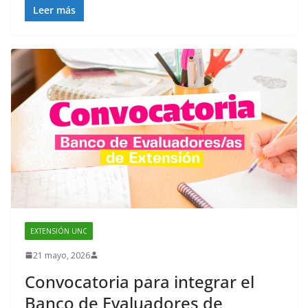
e
itt
Leer más
b
er
o
o
k
EXTENSIÓN UNC
21 mayo, 2026
Convocatoria para integrar el
Banco de Evaluadores de