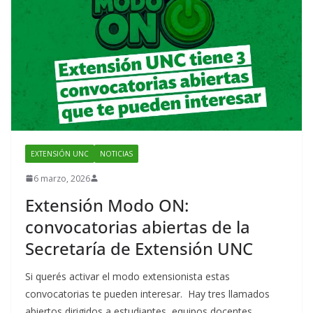
k
EXTENSIÓN UNC
NOTICIAS
6 marzo, 2026
Extensión Modo ON:
convocatorias abiertas de la
Secretaría de Extensión UNC
Si querés activar el modo extensionista estas
convocatorias te pueden interesar. Hay tres llamados
abiertos dirigidos a estudiantes, equipos docentes