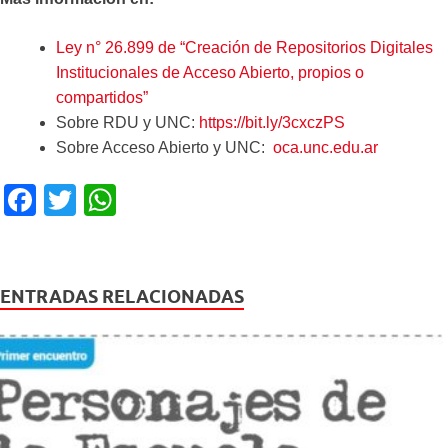
Ley n° 26.899 de “Creación de Repositorios Digitales
Institucionales de Acceso Abierto, propios o
compartidos”
Sobre RDU y UNC:
https://bit.ly/3cxczPS
Sobre Acceso Abierto y UNC:
oca.unc.edu.ar
F
T
W
a
wi
h
c
tt
at
e
er
s
ENTRADAS RELACIONADAS
b
A
o
p
o
p
k