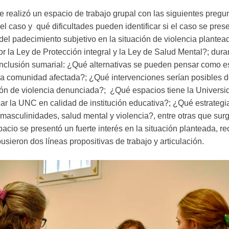
se realizó un espacio de trabajo grupal con las siguientes pre
 el caso y qué dificultades pueden identificar si el caso se pre
el padecimiento subjetivo en la situación de violencia plant
por la Ley de Protección integral y la Ley de Salud Mental?; dur
onclusión sumarial: ¿Qué alternativas se pueden pensar como es
la comunidad afectada?; ¿Qué intervenciones serían posibles d
ión de violencia denunciada?; ¿Qué espacios tiene la Universi
r la UNC en calidad de institución educativa?; ¿Qué estrategia
a masculinidades, salud mental y violencia?, entre otras que sur
pacio se presentó un fuerte interés en la situación planteada, 
sieron dos líneas propositivas de trabajo y articulación.