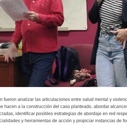
 fueron analizar las articulaciones entre salud mental y violenc
ue hacen a la construcción del caso planteado, abordar alcances,
cradas, identificar posibles estrategias de abordaje en red res
alidades y herramientas de acción y propiciar instancias de f