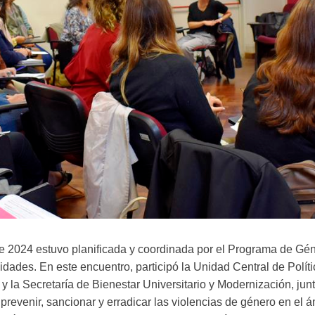
e 2024 estuvo planificada y coordinada por el Programa de Gén
dades. En este encuentro, participó la Unidad Central de Polít
y la Secretaría de Bienestar Universitario y Modernización, jun
revenir, sancionar y erradicar las violencias de género en el 