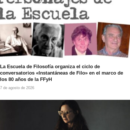
k
La Escuela de Filosofía organiza el ciclo de
conversatorios «Instantáneas de Filo» en el marco de
los 80 años de la FFyH
7 de agosto de 2026