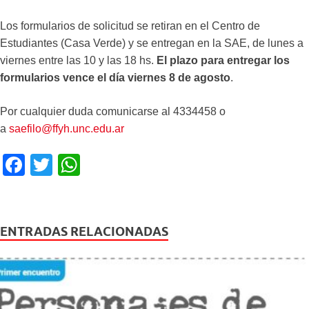
Los formularios de solicitud se retiran en el Centro de
Estudiantes (Casa Verde) y se entregan en la SAE, de lunes a
viernes entre las 10 y las 18 hs.
El plazo para entregar los
formularios vence el día viernes 8 de agosto
.
Por cualquier duda comunicarse al 4334458 o
a
saefilo@ffyh.unc.edu.ar
F
T
W
a
wi
h
c
tt
at
e
er
s
ENTRADAS RELACIONADAS
b
A
o
p
o
p